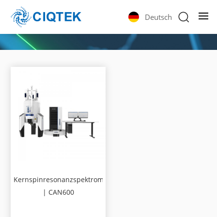
Deutsch
Kernspinresonanzspektrometer
| CAN600