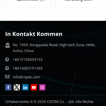
EPR300
NMR-Spektrometers
In Kontakt Kommen
ERFAHREN
ERFAHREN
No. 1969, Kongquetai Road, High-tech Zone, Hefei,
SIE MEHR
SIE MEHR
Anhui, China
+8615156059133
+8613083191369
info@ciqtek.com
Urheberrechte © © 2026 CIQTEK Co.，Ltd. Alle Rechte