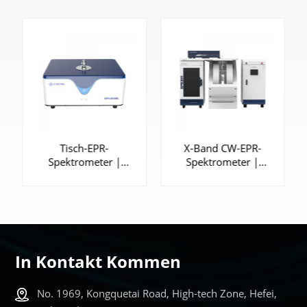
ktrometer
Tisch-EPR-
X-Band CW-EPR-
Spektrometer |
Spektrometer |
EPR200M
EPR300
In Kontakt Kommen
ERFAHREN
ERFAHREN
No. 1969, Kongquetai Road, High-tech Zone, Hefei,