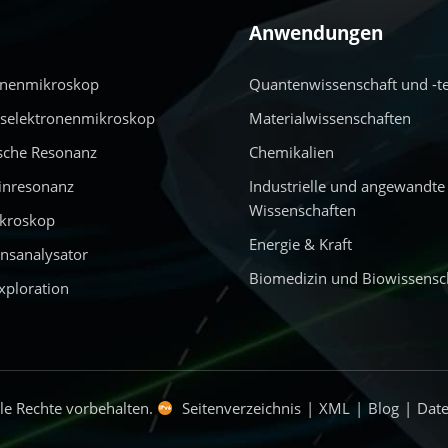
Anwendungen
onenmikroskop
Quantenwissenschaft und -t
nselektronenmikroskop
Materialwissenschaften
sche Resonanz
Chemikalien
inresonanz
Industrielle und angewandte
Wissenschaften
ikroskop
Energie & Kraft
nsanalysator
Biomedizin und Biowissensc
xploration
e Rechte vorbehalten.
Seitenverzeichnis
|
XML
|
Blog
|
Date