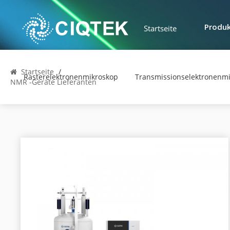
Startseite
Produ
Startseite
/
Rasterelektronenmikroskop
Transmissionselektronenm
NMR -Geräte Lieferanten