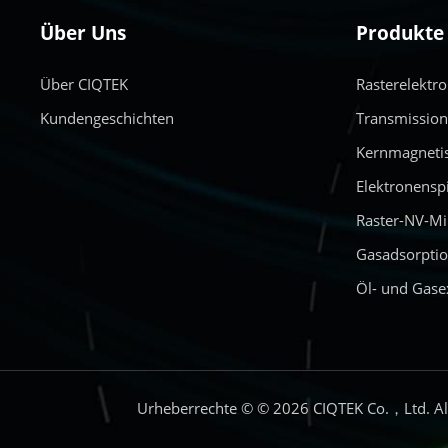
Über Uns
Produkte
Über CIQTEK
Rasterelektr
Kundengeschichten
Transmissio
Kernmagneti
Elektronensp
Raster-NV-M
Gasadsorptio
Öl- und Gase
Urheberrechte © © 2026 CIQTEK Co.，Ltd. All