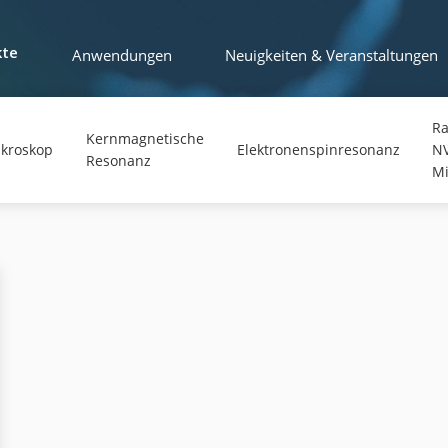
Anwendungen
Neuigkeiten & Veranstaltungen
kte
Ra
Kernmagnetische
ikroskop
Elektronenspinresonanz
N
Resonanz
Mi