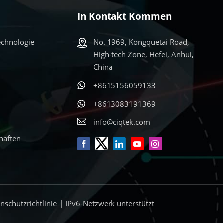
In Kontakt Kommen
echnologie
No. 1969, Kongquetai Road,
High-tech Zone, Hefei, Anhui,
China
+8615156059133
+8613083191369
info@ciqtek.com
haften
nschutzrichtlinie
| IPv6-Netzwerk unterstützt