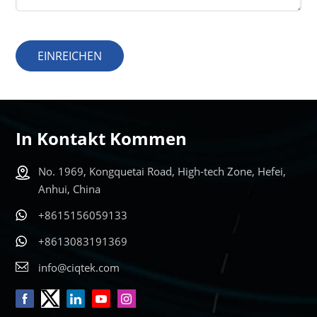
EINREICHEN
In Kontakt Kommen
No. 1969, Kongquetai Road, High-tech Zone, Hefei,
Anhui, China
+8615156059133
+8613083191369
info@ciqtek.com