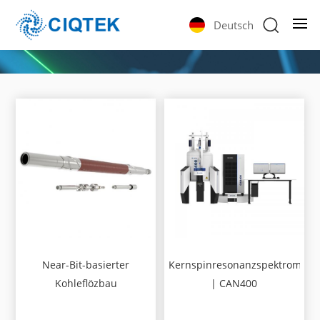
Deutsch
Near-Bit-basierter
Kernspinresonanzspektromete
Kohleflözbau
| CAN400