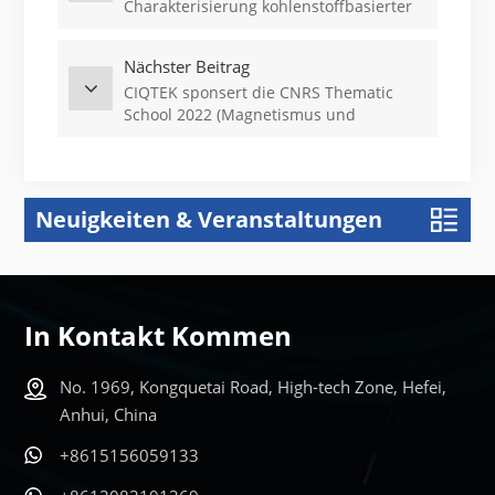
Charakterisierung kohlenstoffbasierter
Materialien auf der 8. Carbon Catalysis
Conference
Nächster Beitrag
CIQTEK sponsert die CNRS Thematic
School 2022 (Magnetismus und
Magnetresonanzen) in Toulouse,
Frankreich
Neuigkeiten & Veranstaltungen
In Kontakt Kommen
No. 1969, Kongquetai Road, High-tech Zone, Hefei,
Anhui, China
+8615156059133