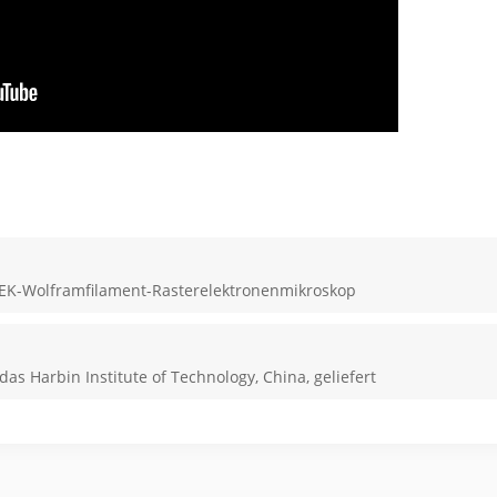
EK-Wolframfilament-Rasterelektronenmikroskop
 Harbin Institute of Technology, China, geliefert