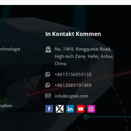
In Kontakt Kommen
echnologie
No. 1969, Kongquetai Road,
High-tech Zone, Hefei, Anhui,
China
+8615156059133
+8613083191369
info@ciqtek.com
haften