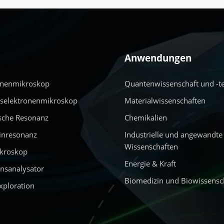
Anwendungen
onenmikroskop
Quantenwissenschaft und -t
nselektronenmikroskop
Materialwissenschaften
sche Resonanz
Chemikalien
inresonanz
Industrielle und angewandte
Wissenschaften
ikroskop
Energie & Kraft
nsanalysator
Biomedizin und Biowissensc
xploration