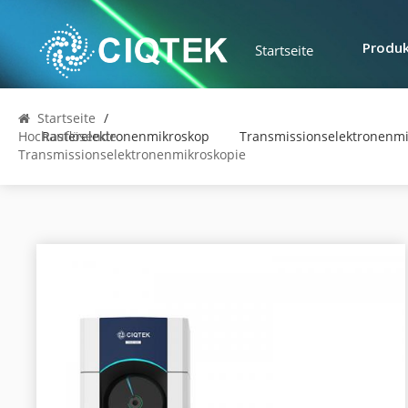
Startseite
Produ
Startseite
/
Hochauflösende
Rasterelektronenmikroskop
Transmissionselektronenm
Transmissionselektronenmikroskopie