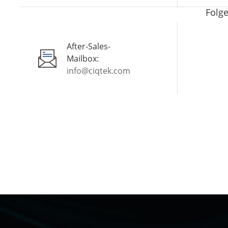
Folge
After-Sales-
Mailbox:
info@ciqtek.com