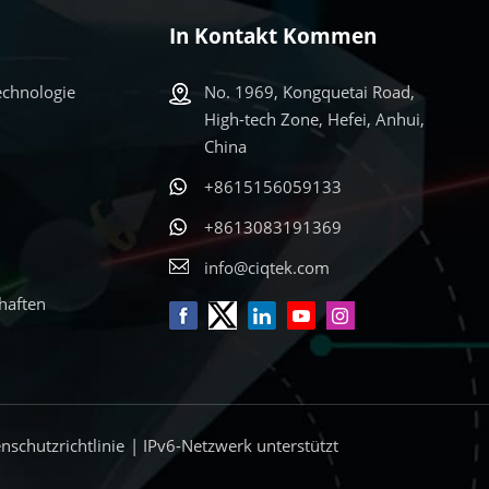
In Kontakt Kommen
echnologie
No. 1969, Kongquetai Road,
High-tech Zone, Hefei, Anhui,
China
+8615156059133
+8613083191369
info@ciqtek.com
haften
nschutzrichtlinie
| IPv6-Netzwerk unterstützt