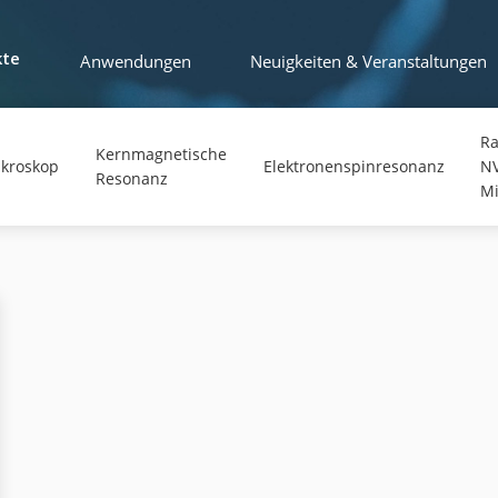
Anwendungen
Neuigkeiten & Veranstaltungen
kte
Ra
Kernmagnetische
ikroskop
Elektronenspinresonanz
N
Resonanz
Mi