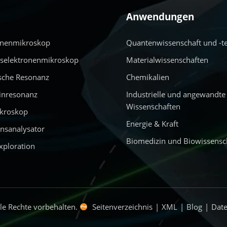
Anwendungen
onenmikroskop
Quantenwissenschaft und -t
nselektronenmikroskop
Materialwissenschaften
sche Resonanz
Chemikalien
inresonanz
Industrielle und angewandte
Wissenschaften
ikroskop
Energie & Kraft
nsanalysator
Biomedizin und Biowissensc
xploration
e Rechte vorbehalten.
Seitenverzeichnis
|
XML
|
Blog
|
Date