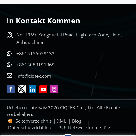
ERFAHREN
ERFAHREN
SIE MEHR
SIE MEHR
In Kontakt Kommen
No. 1969, Kongquetai Road, High-tech Zone, Hefei,
Anhui, China
+8615156059133
+8613083191369
info@ciqtek.com
Urheberrechte © © 2026 CIQTEK Co.，Ltd. Alle Rechte
vorbehalten.
Seitenverzeichnis
|
XML
|
Blog
|
Datenschutzrichtlinie
| IPv6-Netzwerk unterstützt