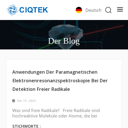
Deutsch
Der Blog
Anwendungen Der Paramagnetischen
Elektronenresonanzspektroskopie Bei Der
Detektion Freier Radikale
Dec 15 , 2023
Was sind freie Radikale? Freie Radikale sind
hochreaktive Moleküle oder Atome, die bei
verschiedenen chemischen und biologischen
Prozessen eine entscheidende Rolle spielen. Das
STICHWORTE :