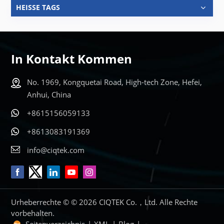
HEISSE TAGS
In Kontakt Kommen
No. 1969, Kongquetai Road, High-tech Zone, Hefei,
Anhui, China
+8615156059133
+8613083191369
info@ciqtek.com
Urheberrechte © © 2026 CIQTEK Co.，Ltd. Alle Rechte
vorbehalten.
Seitenverzeichnis
|
XML
|
Blog
|