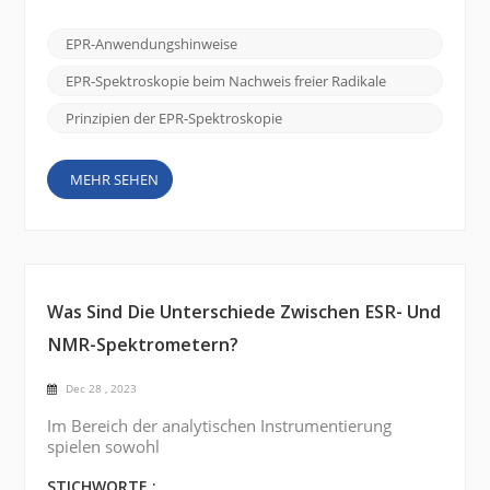
Verstehen ihres Verhaltens und das Erkennen ihrer
Anwesenheit ist von entscheidender Bedeutung, um
EPR-Anwendungshinweise
ihre Beteiligung am Krankheitsverlauf, an der
Umweltverschmutzung und an anderen
EPR-Spektroskopie beim Nachweis freier Radikale
biologischen und chemischen Systemen zu u...
Prinzipien der EPR-Spektroskopie
MEHR SEHEN
Was Sind Die Unterschiede Zwischen ESR- Und
NMR-Spektrometern?
Dec 28 , 2023
Im Bereich der analytischen Instrumentierung
spielen sowohl
Elektronenspinresonanzspektrometer (ESR) als auch
Kernspinresonanzspektrometer (NMR) eine wichtige
STICHWORTE :