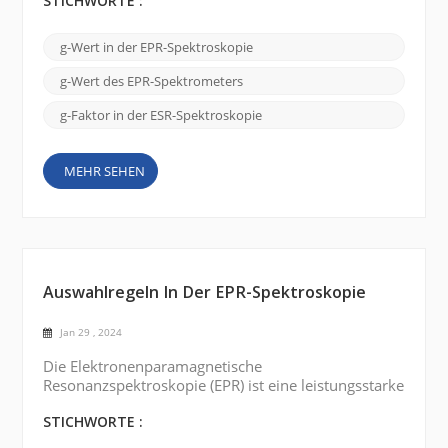
elektronischen Struktur und der magnetischen
STICHWORTE :
Eigenschaften paramagnetischer Substanzen. Heute
sprechen wir über den Schlüsselfaktor der EPR-
g-Wert in der EPR-Spektroskopie
Spektroskopie: den g-Wert (g-Faktor). Der g-Wert
ist eine dimensionslose Größe, die eine
g-Wert des EPR-Spektrometers
Proportionalitätskonstante zwischen dem ...
g-Faktor in der ESR-Spektroskopie
MEHR SEHEN
Auswahlregeln In Der EPR-Spektroskopie
Jan 29 , 2024
Die Elektronenparamagnetische
Resonanzspektroskopie (EPR) ist eine leistungsstarke
Technik zur Untersuchung der elektronischen
Struktur paramagnetischer Substanzen. Es liefert
STICHWORTE :
wertvolle Einblicke in die Natur und