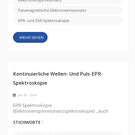
Elektronenspinresonanz
interessanten Geschichten rund um es
zurückführen. Ursprünglich hieß die Technik ESR
Paramagnetische Elektronenresonanz
oder Elektronenspinresonanz . Es wurde Mit...
EPR- und ESR-Spektroskopie
MEHR SEHEN
Kontinuierliche Wellen- Und Puls-EPR-
Spektroskopie
Jun 26 , 2024
EPR-Spektroskopie
(Elektronenspinresonanzspektroskopie) , auch
bekannt als Elektronenspinresonanzspektroskopie
(ESR-Spektroskopie) , ist eine Technik zur
STICHWORTE :
Untersuchung der elektronischen Struktur
paramagnetischer Spezies. Es gibt zwei Haupttypen