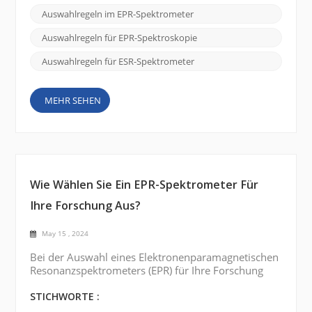
Wechselwirkungen ungepaarter Elektronen in
Auswahlregeln im EPR-Spektrometer
Magnetfeldern. Auswahlregeln in der EPR-
Spektroskopie legen Bedingungen fest, die Sprünge
Auswahlregeln für EPR-Spektroskopie
zwischen verschiedenen Energieniveaus zulassen
oder ve...
Auswahlregeln für ESR-Spektrometer
MEHR SEHEN
Wie Wählen Sie Ein EPR-Spektrometer Für
Ihre Forschung Aus?
May 15 , 2024
Bei der Auswahl eines Elektronenparamagnetischen
Resonanzspektrometers (EPR) für Ihre Forschung
sind viele Faktoren zu berücksichtigen . Einige der
wichtigsten Punkte sind unten aufgeführt:
STICHWORTE :
Frequenzbereich: Bestimmen Sie den für Ihre Studie