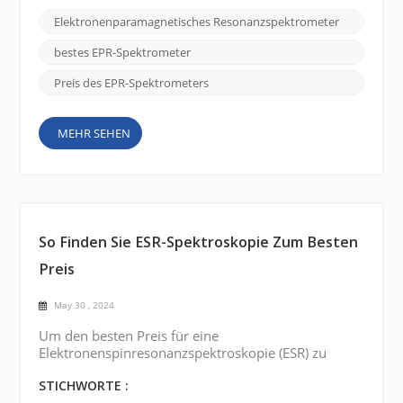
benötigten Frequenzbereich. EPR-Spektrometer sind
Elektronenparamagnetisches Resonanzspektrometer
in verschiedenen Frequenzbereichen erhältlich, z. B.
X-Band, Q-Band und W-Band. Die Wahl hängt von
bestes EPR-Spektrometer
der Art ...
Preis des EPR-Spektrometers
MEHR SEHEN
So Finden Sie ESR-Spektroskopie Zum Besten
Preis
May 30 , 2024
Um den besten Preis für eine
Elektronenspinresonanzspektroskopie (ESR) zu
finden , können Sie die folgenden Schritte
ausführen: 1. Erkunden Sie Suchplattformen Der
STICHWORTE :