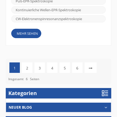
Puls-EPR-Spektroskopie
der EPR-Spektroskopie: Continuous Wave (CW) EPR-
Spektroskopie und gepulste EPR-Spektroskopie .
Kontinuierliche Wellen-EPR-Spektroskopie
Kontinuierliche Wellen (CW) EPR-Spektroskopie:...
CW-Elektronenspinresonanzspektroskopie
MEHR SEHEN
1
2
3
4
5
6
Insgesamt
6
Seiten
Kategorien
NEUER BLOG