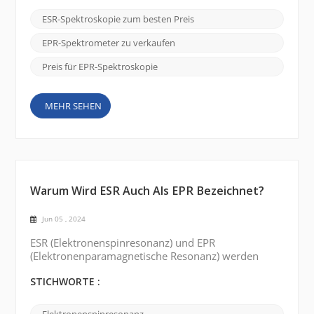
direkteste Weg ist die Suche nach „Bester Preis für
Elektronenspinresonanzspektroskopie (ESR)“ in
ESR-Spektroskopie zum besten Preis
großen Suchmaschinen wie Google. Verwenden Sie
Wörter wie „billig“, „Ausverkauf“, „erschwinglich“
EPR-Spektrometer zu verkaufen
usw., um Ihre Bedürfnisse zu beschreib...
Preis für EPR-Spektroskopie
MEHR SEHEN
Warum Wird ESR Auch Als EPR Bezeichnet?
Jun 05 , 2024
ESR (Elektronenspinresonanz) und EPR
(Elektronenparamagnetische Resonanz) werden
synonym verwendet, um dieselbe spektroskopische
Technik zu beschreiben. Der Grund für die beiden
STICHWORTE :
unterschiedlichen Namen lässt sich auf die
historische Entwicklung des Feldes und einige der