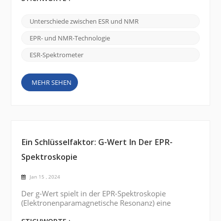
Rolle. Obwohl sie ähnliche Prinzipien verwenden,
gibt es erhebliche Unterschiede zwischen den
Unterschiede zwischen ESR und NMR
beiden Techniken. ESR-Spektrometer:
Elektronenspinresonanzspektrometer (ESR) werden
EPR- und NMR-Technologie
eingesetzt, um das Verhalten ungepaarter
Elektronen innerhalb...
ESR-Spektrometer
MEHR SEHEN
Ein Schlüsselfaktor: G-Wert In Der EPR-
Spektroskopie
Jan 15 , 2024
Der g-Wert spielt in der EPR-Spektroskopie
(Elektronenparamagnetische Resonanz) eine
entscheidende Rolle für das Verständnis der