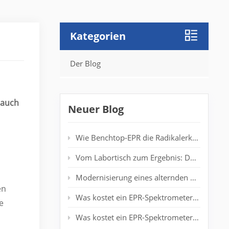
Kategorien
Der Blog
 auch
Neuer Blog
Wie Benchtop-EPR die Radikalerkennung in Polymerlaboren verbessert
Vom Labortisch zum Ergebnis: Desktop-EPR für die Echtzeit-Spinanalyse
Modernisierung eines alternden EPR-Spektrometers: Verlängerung der Systemlebensdauer ohne neuen Magneten
en
Was kostet ein EPR-Spektrometer der Einstiegsklasse wirklich?
e
Was kostet ein EPR-Spektrometer? Vollständiger Preisleitfaden für Forscher