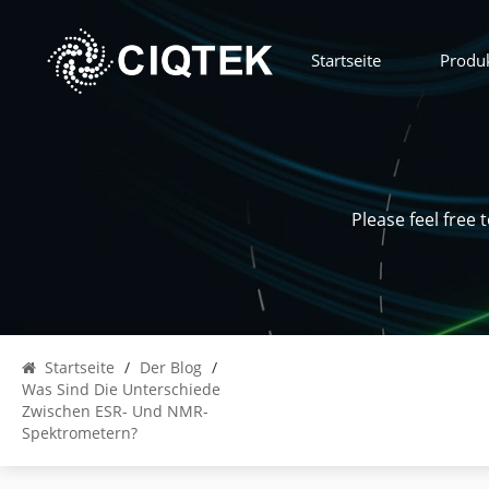
Startseite
Produ
Please feel free
Startseite
/
Der Blog
/
Was Sind Die Unterschiede
Zwischen ESR- Und NMR-
Spektrometern?