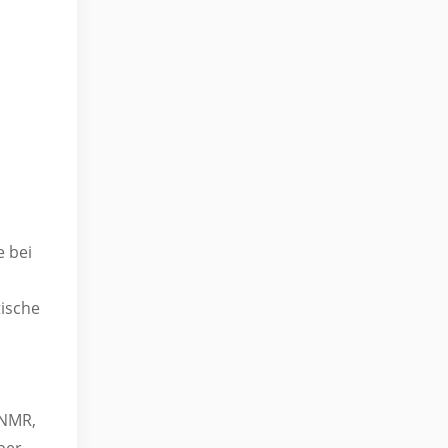
e bei
tische
 NMR,