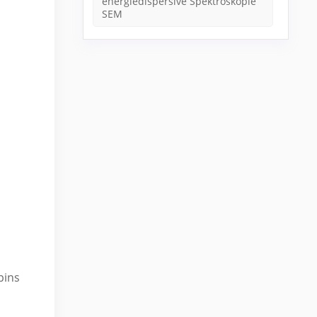
energiedispersive Spektroskopie
SEM
pins