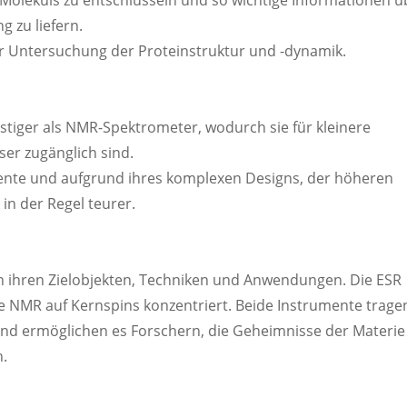
Moleküls zu entschlüsseln und so wichtige Informationen ü
 zu liefern.
der Untersuchung der Proteinstruktur und -dynamik.
tiger als NMR-Spektrometer, wodurch sie für kleinere
er zugänglich sind.
nte und aufgrund ihres komplexen Designs, der höheren
in der Regel teurer.
n ihren Zielobjekten, Techniken und Anwendungen. Die ESR
e NMR auf Kernspins konzentriert. Beide Instrumente trage
 und ermöglichen es Forschern, die Geheimnisse der Materie
n.