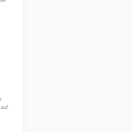
ber
n
 auf