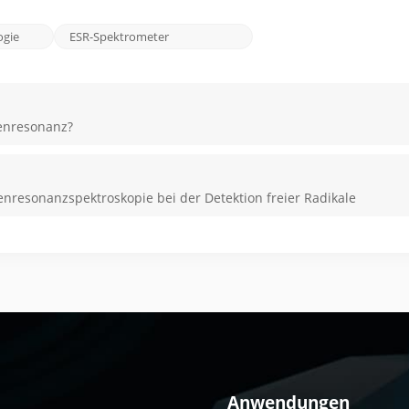
ogie
ESR-Spektrometer
nenresonanz?
resonanzspektroskopie bei der Detektion freier Radikale
Anwendungen