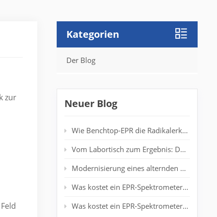
Kategorien
Der Blog
k zur
Neuer Blog
Wie Benchtop-EPR die Radikalerkennung in Polymerlaboren verbessert
Vom Labortisch zum Ergebnis: Desktop-EPR für die Echtzeit-Spinanalyse
Modernisierung eines alternden EPR-Spektrometers: Verlängerung der Systemlebensdauer ohne neuen Magneten
Was kostet ein EPR-Spektrometer der Einstiegsklasse wirklich?
 Feld
Was kostet ein EPR-Spektrometer? Vollständiger Preisleitfaden für Forscher