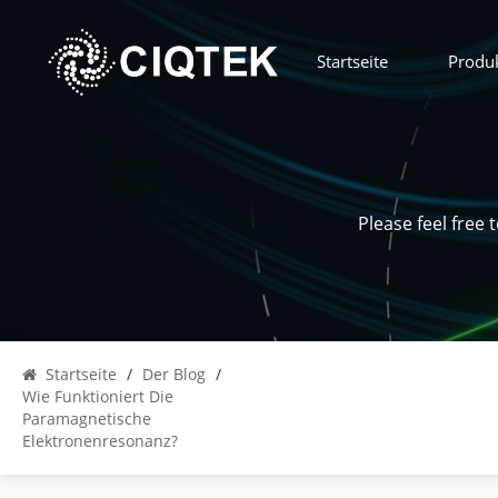
Startseite
Produ
Please feel free
Startseite
/
Der Blog
/
Wie Funktioniert Die
Paramagnetische
Elektronenresonanz?