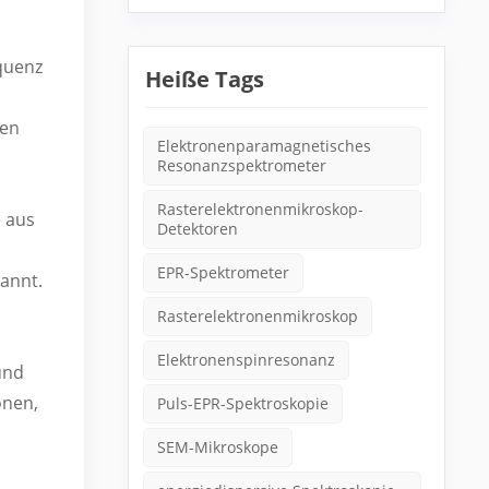
quenz
Heiße Tags
den
Elektronenparamagnetisches
Resonanzspektrometer
Rasterelektronenmikroskop-
e aus
Detektoren
EPR-Spektrometer
annt.
Rasterelektronenmikroskop
Elektronenspinresonanz
und
onen,
Puls-EPR-Spektroskopie
SEM-Mikroskope