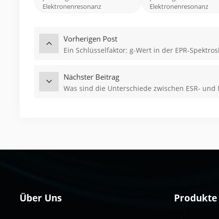
Elektronenresonanz
Elektronenresonanz
Vorherigen Post
Ein Schlüsselfaktor: g-Wert in der EPR-Spektro
Nächster Beitrag
Was sind die Unterschiede zwischen ESR- un
Über Uns
Produkte