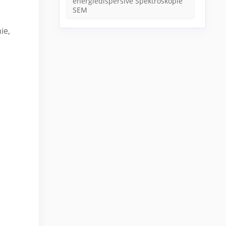
energiedispersive Spektroskopie
SEM
ie,