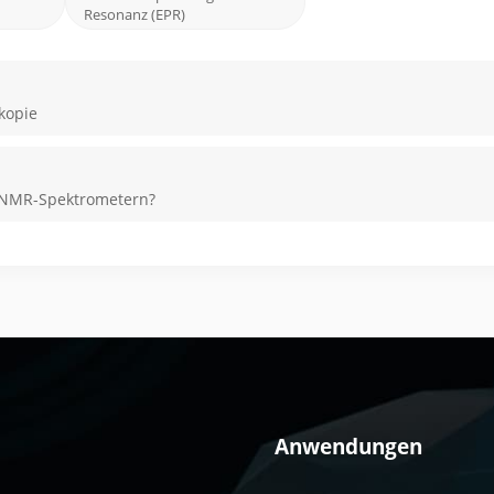
Resonanz (EPR)
skopie
d NMR-Spektrometern?
Anwendungen