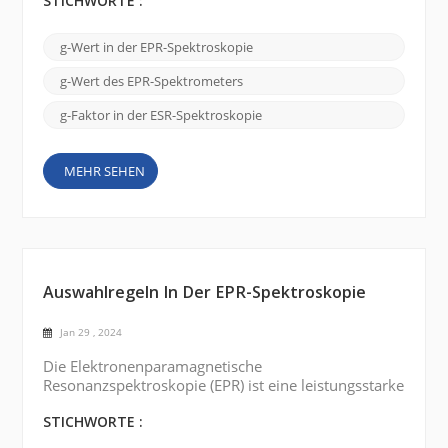
elektronischen Struktur und der magnetischen
STICHWORTE :
Eigenschaften paramagnetischer Substanzen. Heute
sprechen wir über den Schlüsselfaktor der EPR-
g-Wert in der EPR-Spektroskopie
Spektroskopie: den g-Wert (g-Faktor). Der g-Wert
ist eine dimensionslose Größe, die eine
g-Wert des EPR-Spektrometers
Proportionalitätskonstante zwischen dem ...
g-Faktor in der ESR-Spektroskopie
MEHR SEHEN
Auswahlregeln In Der EPR-Spektroskopie
Jan 29 , 2024
Die Elektronenparamagnetische
Resonanzspektroskopie (EPR) ist eine leistungsstarke
Technik zur Untersuchung der elektronischen
Struktur paramagnetischer Substanzen. Es liefert
STICHWORTE :
wertvolle Einblicke in die Natur und