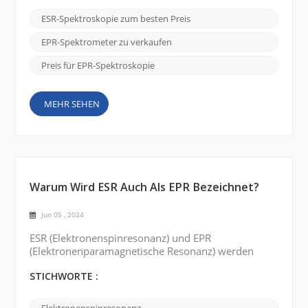
direkteste Weg ist die Suche nach „Bester Preis für
Elektronenspinresonanzspektroskopie (ESR)“ in
ESR-Spektroskopie zum besten Preis
großen Suchmaschinen wie Google. Verwenden Sie
Wörter wie „billig“, „Ausverkauf“, „erschwinglich“
EPR-Spektrometer zu verkaufen
usw., um Ihre Bedürfnisse zu beschreib...
Preis für EPR-Spektroskopie
MEHR SEHEN
Warum Wird ESR Auch Als EPR Bezeichnet?
Jun 05 , 2024
ESR (Elektronenspinresonanz) und EPR
(Elektronenparamagnetische Resonanz) werden
synonym verwendet, um dieselbe spektroskopische
Technik zu beschreiben. Der Grund für die beiden
STICHWORTE :
unterschiedlichen Namen lässt sich auf die
historische Entwicklung des Feldes und einige der