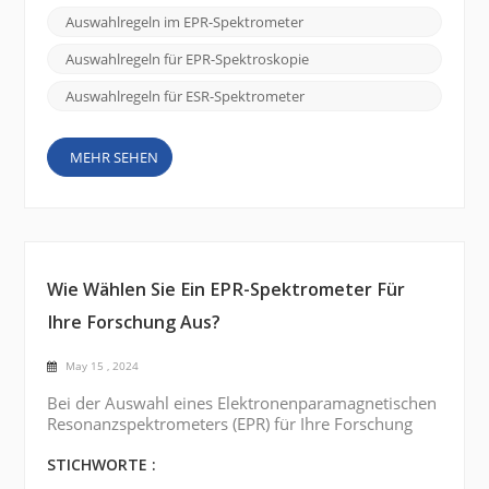
Wechselwirkungen ungepaarter Elektronen in
Auswahlregeln im EPR-Spektrometer
Magnetfeldern. Auswahlregeln in der EPR-
Spektroskopie legen Bedingungen fest, die Sprünge
Auswahlregeln für EPR-Spektroskopie
zwischen verschiedenen Energieniveaus zulassen
oder ve...
Auswahlregeln für ESR-Spektrometer
MEHR SEHEN
Wie Wählen Sie Ein EPR-Spektrometer Für
Ihre Forschung Aus?
May 15 , 2024
Bei der Auswahl eines Elektronenparamagnetischen
Resonanzspektrometers (EPR) für Ihre Forschung
sind viele Faktoren zu berücksichtigen . Einige der
wichtigsten Punkte sind unten aufgeführt:
STICHWORTE :
Frequenzbereich: Bestimmen Sie den für Ihre Studie