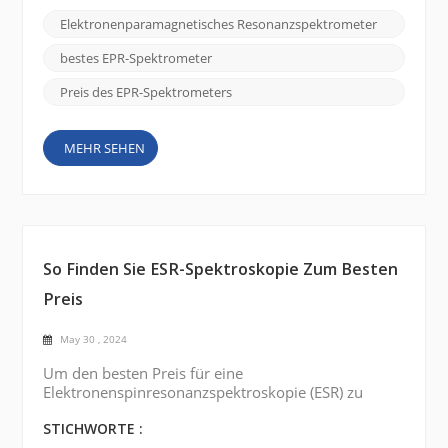
benötigten Frequenzbereich. EPR-Spektrometer sind
Elektronenparamagnetisches Resonanzspektrometer
in verschiedenen Frequenzbereichen erhältlich, z. B.
X-Band, Q-Band und W-Band. Die Wahl hängt von
bestes EPR-Spektrometer
der Art ...
Preis des EPR-Spektrometers
MEHR SEHEN
So Finden Sie ESR-Spektroskopie Zum Besten
Preis
May 30 , 2024
Um den besten Preis für eine
Elektronenspinresonanzspektroskopie (ESR) zu
finden , können Sie die folgenden Schritte
ausführen: 1. Erkunden Sie Suchplattformen Der
STICHWORTE :