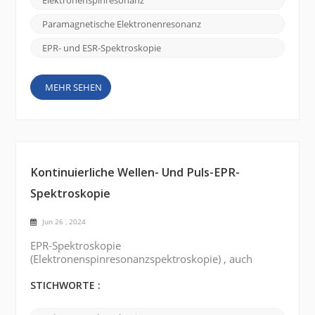
Elektronenspinresonanz
interessanten Geschichten rund um es
zurückführen. Ursprünglich hieß die Technik ESR
Paramagnetische Elektronenresonanz
oder Elektronenspinresonanz . Es wurde Mit...
EPR- und ESR-Spektroskopie
MEHR SEHEN
Kontinuierliche Wellen- Und Puls-EPR-
Spektroskopie
Jun 26 , 2024
EPR-Spektroskopie
(Elektronenspinresonanzspektroskopie) , auch
bekannt als Elektronenspinresonanzspektroskopie
(ESR-Spektroskopie) , ist eine Technik zur
STICHWORTE :
Untersuchung der elektronischen Struktur
paramagnetischer Spezies. Es gibt zwei Haupttypen