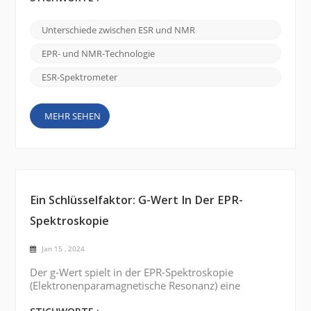
Rolle. Obwohl sie ähnliche Prinzipien verwenden,
gibt es erhebliche Unterschiede zwischen den
Unterschiede zwischen ESR und NMR
beiden Techniken. ESR-Spektrometer:
Elektronenspinresonanzspektrometer (ESR) werden
EPR- und NMR-Technologie
eingesetzt, um das Verhalten ungepaarter
Elektronen innerhalb...
ESR-Spektrometer
MEHR SEHEN
Ein Schlüsselfaktor: G-Wert In Der EPR-
Spektroskopie
Jan 15 , 2024
Der g-Wert spielt in der EPR-Spektroskopie
(Elektronenparamagnetische Resonanz) eine
entscheidende Rolle für das Verständnis der