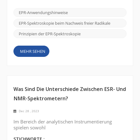
Verstehen ihres Verhaltens und das Erkennen ihrer
Anwesenheit ist von entscheidender Bedeutung, um
EPR-Anwendungshinweise
ihre Beteiligung am Krankheitsverlauf, an der
Umweltverschmutzung und an anderen
EPR-Spektroskopie beim Nachweis freier Radikale
biologischen und chemischen Systemen zu u...
Prinzipien der EPR-Spektroskopie
MEHR SEHEN
Was Sind Die Unterschiede Zwischen ESR- Und
NMR-Spektrometern?
Dec 28 , 2023
Im Bereich der analytischen Instrumentierung
spielen sowohl
Elektronenspinresonanzspektrometer (ESR) als auch
Kernspinresonanzspektrometer (NMR) eine wichtige
STICHWORTE :