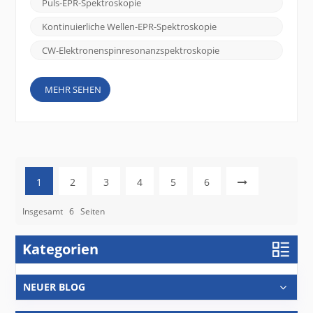
Puls-EPR-Spektroskopie
der EPR-Spektroskopie: Continuous Wave (CW) EPR-
Spektroskopie und gepulste EPR-Spektroskopie .
Kontinuierliche Wellen-EPR-Spektroskopie
Kontinuierliche Wellen (CW) EPR-Spektroskopie:...
CW-Elektronenspinresonanzspektroskopie
MEHR SEHEN
1
2
3
4
5
6
Insgesamt
6
Seiten
Kategorien
NEUER BLOG