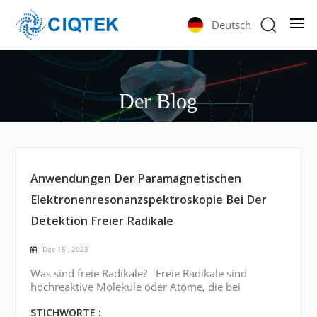
Deutsch
Der Blog
Anwendungen Der Paramagnetischen
Elektronenresonanzspektroskopie Bei Der
Detektion Freier Radikale
Dec 15 , 2023
Was sind freie Radikale? Freie Radikale sind
hochreaktive Moleküle oder Atome, die bei
verschiedenen chemischen und biologischen
Prozessen eine entscheidende Rolle spielen. Das
STICHWORTE :