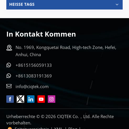
HEISSE TAGS
In Kontakt Kommen
No. 1969, Kongquetai Road, High-tech Zone, Hefei,
Anhui, China
+8615156059133
+8613083191369
info@ciqtek.com
Urheberrechte © © 2026 CIQTEK Co.，Ltd. Alle Rechte
vorbehalten.
Seitenverzeichnis
|
XML
|
Blog
|