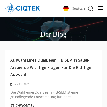
Deutsch
Der Blog
Auswahl Eines DualBeam FIB-SEM In Saudi-
Arabien: 5 Wichtige Fragen Für Die Richtige
Auswahl
Apr 29 , 2025
Die Wahl einesDualBeam FIB-SEMist eine
grundlegende Entscheidung für jedes
Mikroskopielabor – insbesondere inSaudi-
ArabienDie boomenden Forschungs- und
STICHWORTE :