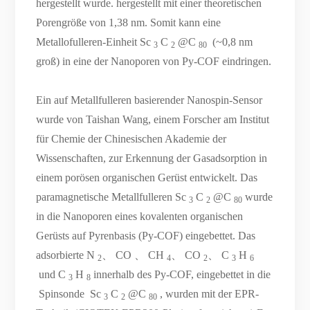
hergestellt wurde. hergestellt mit einer theoretischen
Porengröße von 1,38 nm. Somit kann eine
Metallofulleren-Einheit Sc
C
@C
(~0,8 nm
3
2
80
groß) in eine der Nanoporen von Py-COF eindringen.
Ein auf Metallfulleren basierender Nanospin-Sensor
wurde von Taishan Wang, einem Forscher am Institut
für Chemie der Chinesischen Akademie der
Wissenschaften, zur Erkennung der Gasadsorption in
einem porösen organischen Gerüst entwickelt. Das
paramagnetische Metallfulleren Sc
C
@C
wurde
3
2
80
in die Nanoporen eines kovalenten organischen
Gerüsts auf Pyrenbasis (Py-COF) eingebettet. Das
adsorbierte N
、 CO 、 CH
、 CO
、 C
H
2
4
2
3
6
und C
H
innerhalb des Py-COF, eingebettet in die
3
8
Spinsonde Sc
C
@C
, wurden mit der EPR-
3
2
80