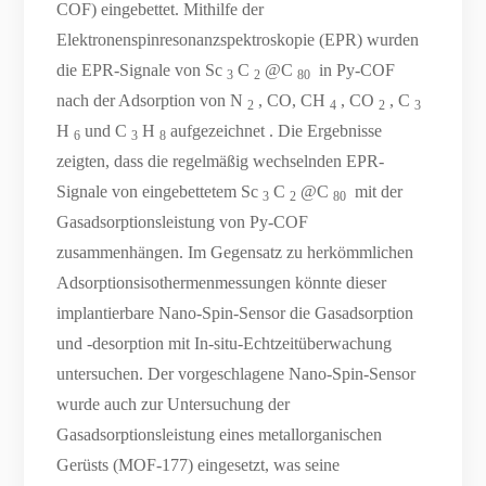
COF) eingebettet. Mithilfe der
Elektronenspinresonanzspektroskopie (EPR) wurden
die EPR-Signale von Sc
C
@C
in Py-COF
3
2
80
nach der Adsorption von N
, CO, CH
, CO
, C
2
4
2
3
H
und C
H
aufgezeichnet . Die Ergebnisse
6
3
8
zeigten, dass die regelmäßig wechselnden EPR-
Signale von eingebettetem Sc
C
@C
mit der
3
2
80
Gasadsorptionsleistung von Py-COF
zusammenhängen. Im Gegensatz zu herkömmlichen
Adsorptionsisothermenmessungen könnte dieser
implantierbare Nano-Spin-Sensor die Gasadsorption
und -desorption mit In-situ-Echtzeitüberwachung
untersuchen. Der vorgeschlagene Nano-Spin-Sensor
wurde auch zur Untersuchung der
Gasadsorptionsleistung eines metallorganischen
Gerüsts (MOF-177) eingesetzt, was seine