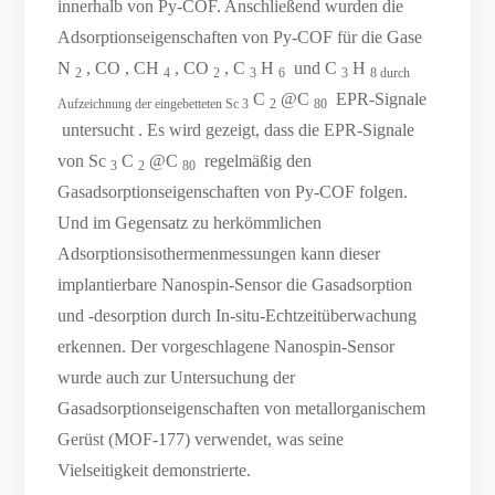
innerhalb von Py-COF. Anschließend wurden die
Adsorptionseigenschaften von Py-COF für die Gase
N
, CO , CH
, CO
, C
H
und C
H
2
4
2
3
6
3
8 durch
C
@C
EPR-Signale
Aufzeichnung der eingebetteten Sc
3
2
80
untersucht . Es wird gezeigt, dass die EPR-Signale
von Sc
C
@C
regelmäßig den
3
2
80
Gasadsorptionseigenschaften von Py-COF folgen.
Und im Gegensatz zu herkömmlichen
Adsorptionsisothermenmessungen kann dieser
implantierbare Nanospin-Sensor die Gasadsorption
und -desorption durch In-situ-Echtzeitüberwachung
erkennen. Der vorgeschlagene Nanospin-Sensor
wurde auch zur Untersuchung der
Gasadsorptionseigenschaften von metallorganischem
Gerüst (MOF-177) verwendet, was seine
Vielseitigkeit demonstrierte.