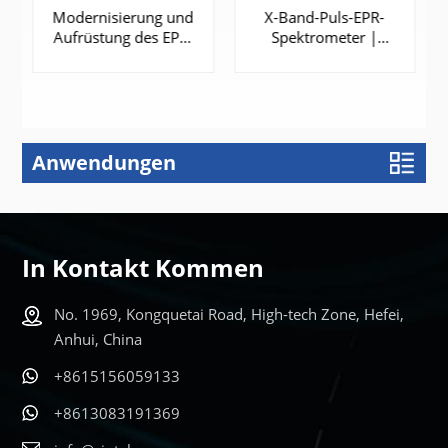
Modernisierung und
X-Band-Puls-EPR-
Aufrüstung des EPR-
Spektrometer |
Spektrometers
EPR100
Anwendungen
ERFAHREN
ERFAHREN
SIE MEHR
SIE MEHR
In Kontakt Kommen
No. 1969, Kongquetai Road, High-tech Zone, Hefei,
Anhui, China
+8615156059133
+8613083191369