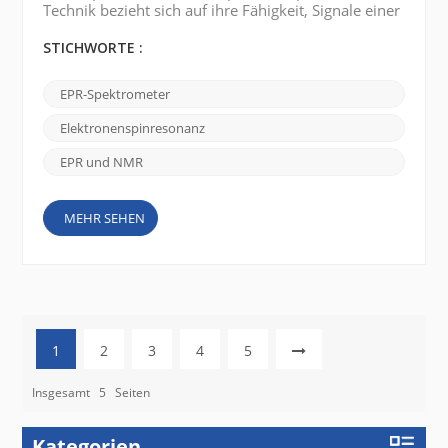
Technik bezieht sich auf ihre Fähigkeit, Signale einer
Probe zu erkennen und zu analysieren. Bei
Elektronenspinresonanz (EPR oder ESR) und
STICHWORTE :
Kernspinresonanz (NMR) gilt EPR im Allgemeinen
aus mehreren Gründen als empfindlicher als NMR:
EPR-Spektrometer
1. Erkennungsprinzip EPR erkennt Signale von
ungepaarten Elektronen, während NMR Signale vom
Elektronenspinresonanz
Kern erkennt. Ungepaar...
EPR und NMR
MEHR SEHEN
1
2
3
4
5
Insgesamt
5
Seiten
Kategorien