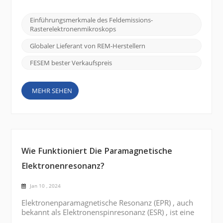
und zu verstehen. Ein solches Werkzeug von
erheblicher Bedeutung ist das Feldemissions-
Einführungsmerkmale des Feldemissions-
Rasterelektronenmikroskop (FE SEM), und das
Rasterelektronenmikroskops
CIQTEK SEM5000 zeichnet sich durch seine
überlegenen Bildgebungsfähigkeiten un...
Globaler Lieferant von REM-Herstellern
FESEM bester Verkaufspreis
MEHR SEHEN
Wie Funktioniert Die Paramagnetische
Elektronenresonanz?
Jan 10 , 2024
Elektronenparamagnetische Resonanz (EPR) , auch
bekannt als Elektronenspinresonanz (ESR) , ist eine
Technik zur Untersuchung der magnetischen