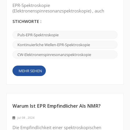
EPR-Spektroskopie
(Elektronenspinresonanzspektroskopie) , auch
bekannt als Elektronenspinresonanzspektroskopie
(ESR-Spektroskopie) , ist eine Technik zur
STICHWORTE :
Untersuchung der elektronischen Struktur
paramagnetischer Spezies. Es gibt zwei Haupttypen
Puls-EPR-Spektroskopie
der EPR-Spektroskopie: Continuous Wave (CW) EPR-
Spektroskopie und gepulste EPR-Spektroskopie .
Kontinuierliche Wellen-EPR-Spektroskopie
Kontinuierliche Wellen (CW) EPR-Spektroskopie:...
CW-Elektronenspinresonanzspektroskopie
MEHR SEHEN
Warum Ist EPR Empfindlicher Als NMR?
Jul 08 , 2024
Die Empfindlichkeit einer spektroskopischen