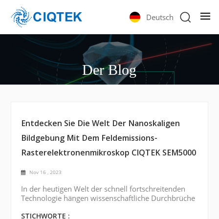
Deutsch
Der Blog
Entdecken Sie Die Welt Der Nanoskaligen
Bildgebung Mit Dem Feldemissions-
Rasterelektronenmikroskop CIQTEK SEM5000
Nov 16 , 2023
In der heutigen Welt der schnell fortschreitenden
Technologie hängen wissenschaftliche Durchbrüche
in hohem Maße von unserer Fähigkeit ab,
Materialien in kleinsten Maßstäben zu visualisieren
STICHWORTE :