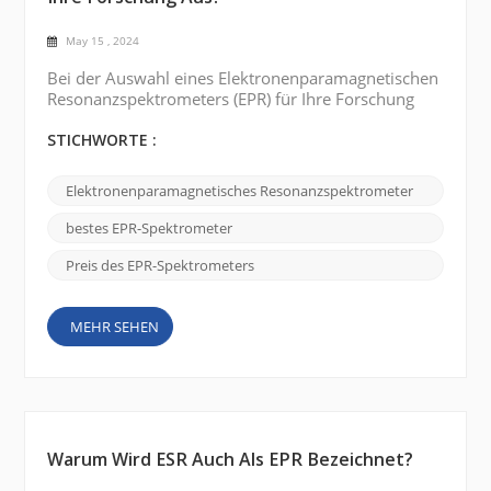
May 15 , 2024
Bei der Auswahl eines Elektronenparamagnetischen
Resonanzspektrometers (EPR) für Ihre Forschung
sind viele Faktoren zu berücksichtigen . Einige der
wichtigsten Punkte sind unten aufgeführt:
STICHWORTE :
Frequenzbereich: Bestimmen Sie den für Ihre Studie
benötigten Frequenzbereich. EPR-Spektrometer sind
Elektronenparamagnetisches Resonanzspektrometer
in verschiedenen Frequenzbereichen erhältlich, z. B.
X-Band, Q-Band und W-Band. Die Wahl hängt von
bestes EPR-Spektrometer
der Art ...
Preis des EPR-Spektrometers
MEHR SEHEN
Warum Wird ESR Auch Als EPR Bezeichnet?