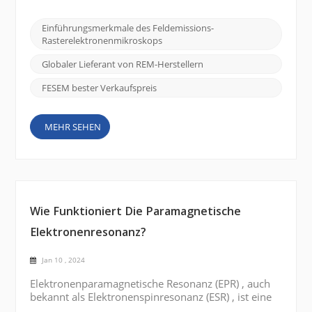
und zu verstehen. Ein solches Werkzeug von
erheblicher Bedeutung ist das Feldemissions-
Einführungsmerkmale des Feldemissions-
Rasterelektronenmikroskop (FE SEM), und das
Rasterelektronenmikroskops
CIQTEK SEM5000 zeichnet sich durch seine
überlegenen Bildgebungsfähigkeiten un...
Globaler Lieferant von REM-Herstellern
FESEM bester Verkaufspreis
MEHR SEHEN
Wie Funktioniert Die Paramagnetische
Elektronenresonanz?
Jan 10 , 2024
Elektronenparamagnetische Resonanz (EPR) , auch
bekannt als Elektronenspinresonanz (ESR) , ist eine
Technik zur Untersuchung der magnetischen