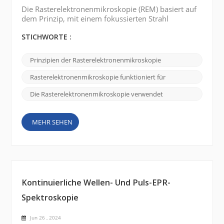
Die Rasterelektronenmikroskopie (REM) basiert auf
dem Prinzip, mit einem fokussierten Strahl
hochenergetischer Elektronen die Oberfläche einer
Probe zu untersuchen und ein hochauflösendes,
STICHWORTE :
detailliertes Bild zu erzeugen. Elektronenquelle:
SEM funktioniert mithilfe einer Elektronenquelle,
Prinzipien der Rasterelektronenmikroskopie
üblicherweise einem erhitzten Wolframfaden oder
einer Feldemissionskanone, um einen
Rasterelektronenmikroskopie funktioniert für
Elektronenstrahl zu erzeu...
Die Rasterelektronenmikroskopie verwendet
MEHR SEHEN
Kontinuierliche Wellen- Und Puls-EPR-
Spektroskopie
Jun 26 , 2024