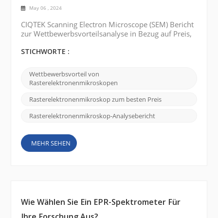
May 06 , 2024
CIQTEK Scanning Electron Microscope (SEM) Bericht
zur Wettbewerbsvorteilsanalyse in Bezug auf Preis,
Qualität und Service: Bestpreis: CIQTEK SEM ist im
Vergleich zu anderen ähnlichen Produkten auf dem
STICHWORTE :
Markt konkurrenzfähig. Das Unternehmen bietet
eine Reihe verschiedener Modelle und
Wettbewerbsvorteil von
Spezifikationen an, um den Bedürfnissen
Rasterelektronenmikroskopen
verschiedener Kunden gerecht zu werden. Durch
das Angebot erschwinglicher ...
Rasterelektronenmikroskop zum besten Preis
Rasterelektronenmikroskop-Analysebericht
MEHR SEHEN
Wie Wählen Sie Ein EPR-Spektrometer Für
Ihre Forschung Aus?