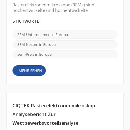
Rasterelektronenmikroskope (REMs) sind
hochentwickelte und hochentwickelte
wissenschaftliche Instrumente, die eine
hochauflösende Bildgebung und Analyse von
STICHWORTE :
Proben im Nanomaßstab ermöglichen. In Europa
gibt es mehrere renommierte Marken von
SEM-Unternehmen in Europa
Rasterelektronenmikroskopen , die hochmoderne
REMs anbieten. Hier sind einige bemerkenswerte
SEM-Kosten in Europa
Marken: FEI Company (Thermo Fisher Scientific):
FEI Company ist ...
sem-Preis in Europa
MEHR SEHEN
CIQTEK Rasterelektronenmikroskop-
Analysebericht Zur
Wettbewerbsvorteilsanalyse