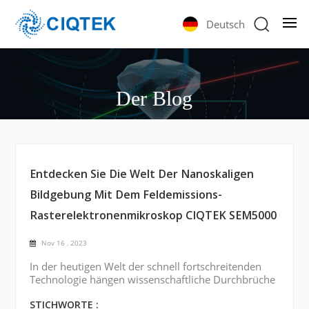
Deutsch
Der Blog
Entdecken Sie Die Welt Der Nanoskaligen
Bildgebung Mit Dem Feldemissions-
Rasterelektronenmikroskop CIQTEK SEM5000
Nov 16 , 2023
In der heutigen Welt der schnell fortschreitenden
Technologie hängen wissenschaftliche Durchbrüche
in hohem Maße von unserer Fähigkeit ab,
Materialien in kleinsten Maßstäben zu visualisieren
STICHWORTE :