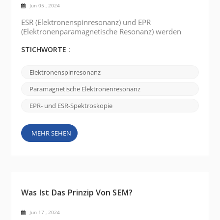
Jun 05 , 2024
ESR (Elektronenspinresonanz) und EPR
(Elektronenparamagnetische Resonanz) werden
synonym verwendet, um dieselbe spektroskopische
Technik zu beschreiben. Der Grund für die beiden
STICHWORTE :
unterschiedlichen Namen lässt sich auf die
historische Entwicklung des Feldes und einige der
Elektronenspinresonanz
interessanten Geschichten rund um es
zurückführen. Ursprünglich hieß die Technik ESR
Paramagnetische Elektronenresonanz
oder Elektronenspinresonanz . Es wurde Mit...
EPR- und ESR-Spektroskopie
MEHR SEHEN
Was Ist Das Prinzip Von SEM?
Jun 17 , 2024