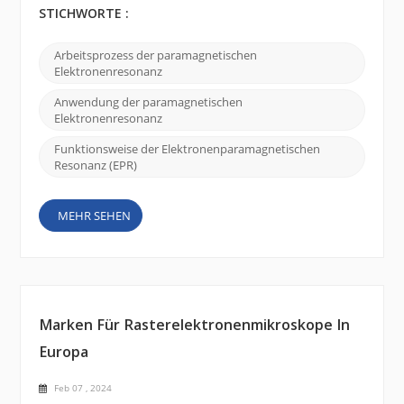
Eigenschaften von Materialien, die ungepaarte
STICHWORTE :
Elektronen enthalten. Hier ist eine kurze Erklärung,
wie die paramagnetische Elektronenresonanz
Arbeitsprozess der paramagnetischen
funktioniert : Ungepaarte Elektronen: Viele
Elektronenresonanz
Materialien, wie etwa Übergangsmetallionen oder
organische Radikale,...
Anwendung der paramagnetischen
Elektronenresonanz
Funktionsweise der Elektronenparamagnetischen
Resonanz (EPR)
MEHR SEHEN
Marken Für Rasterelektronenmikroskope In
Europa
Feb 07 , 2024