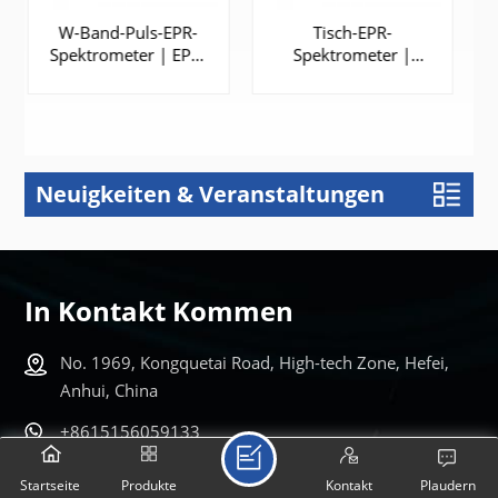
Tisch-EPR-
Modernisierung und
Spektrometer |
Aufrüstung des EPR-
EPR200M
Spektrometers
Neuigkeiten & Veranstaltungen
ERFAHREN
ERFAHREN
SIE MEHR
SIE MEHR
In Kontakt Kommen
No. 1969, Kongquetai Road, High-tech Zone, Hefei,
Anhui, China
+8615156059133
+8613083191369
Startseite
Produkte
Kontakt
Plaudern