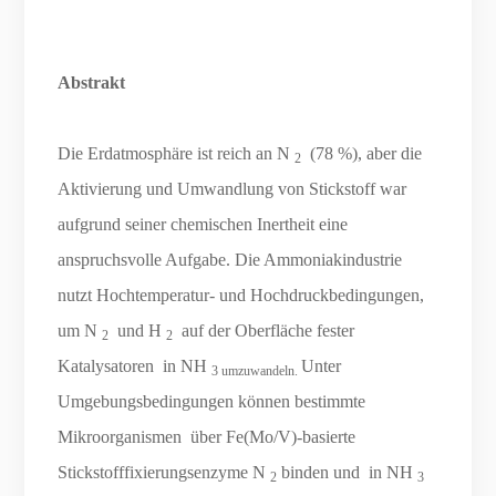
Abstrakt
Die Erdatmosphäre ist reich an N
(78 %), aber die
2
Aktivierung und Umwandlung von Stickstoff war
aufgrund seiner chemischen Inertheit eine
anspruchsvolle Aufgabe. Die Ammoniakindustrie
nutzt Hochtemperatur- und Hochdruckbedingungen,
um N
und H
auf der Oberfläche fester
2
2
Katalysatoren in NH
Unter
3 umzuwandeln.
Umgebungsbedingungen können bestimmte
Mikroorganismen über Fe(Mo/V)-basierte
Stickstofffixierungsenzyme N
binden und in NH
2
3