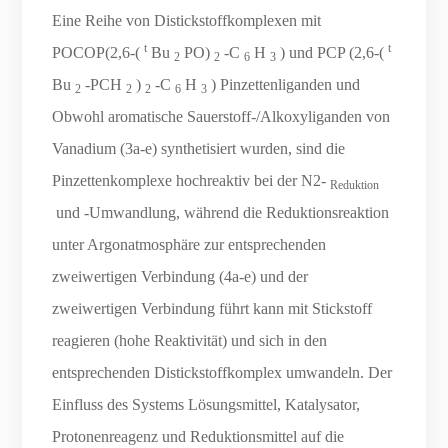
Eine Reihe von Distickstoffkomplexen mit
t
t
POCOP(2,6-(
Bu
PO)
-C
H
) und PCP (2,6-(
2
2
6
3
Bu
-PCH
)
-C
H
) Pinzettenliganden und
2
2
2
6
3
Obwohl aromatische Sauerstoff-/Alkoxyliganden von
Vanadium (3a-e) synthetisiert wurden, sind die
Pinzettenkomplexe hochreaktiv bei der N2-
Reduktion
und -Umwandlung, während die Reduktionsreaktion
unter Argonatmosphäre zur entsprechenden
zweiwertigen Verbindung (4a-e) und der
zweiwertigen Verbindung führt kann mit Stickstoff
reagieren (hohe Reaktivität) und sich in den
entsprechenden Distickstoffkomplex umwandeln. Der
Einfluss des Systems Lösungsmittel, Katalysator,
Protonenreagenz und Reduktionsmittel auf die