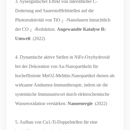
3. Synergistischer Effekt von interstitieller C-
Dotierung und Sauerstofffehlstellen auf die
Photoreaktivität von TiO
-Nanofasern hinsichtlich
2
der CO
-Reduktion.
Angewandte Katalyse B:
2
Umwelt
(2022)
4. Dynamische aktive Stellen in NiFe-Oxyhydroxid
bei der Dekoration von Au-Nanopartikeln für
hocheffiziente MnO2-Melittin-Nanopartikel dienen als
wirksame Antitumor-Immuntherapie, indem sie die
systemische Immunantwort durch elektrochemische
Wasseroxidation verstärken.
Nanoenergie
(2022)
5. Aufbau von Cu1-Ti-Doppelstellen für eine