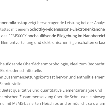
tronenmikroskop
zeigt hervorragende Leistung bei der Analy
stattet mit einem
Schottky-Feldemissions-Elektronenkanon
ht das SEM5000X
hochauflösende Bildgebung im Nanoberei
 Elementverteilung und elektronischen Eigenschaften erfas
ochauflösende Oberflächenmorphologie, ideal zum Beobach
Elektrodenschnittstelle.
den Zusammensetzungskontrast hervor und enthüllt elemen
chnittstelle.
: Bietet qualitative und quantitative Elementaranalyse und
 chemischen Zusammensetzung über die Schnittstelle hinweg
ung mit MEMS-basierten Heizchips und ermöglicht so dyna