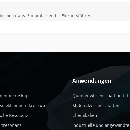
ktrometer aus: Ein umfassender Einkaufsführer
Anwendungen
onenmikroskop
Quantenwissenschaft und -t
nselektronenmikroskop
Materialwissenschaften
sche Resonanz
Chemikalien
inresonanz
Industrielle und angewandte