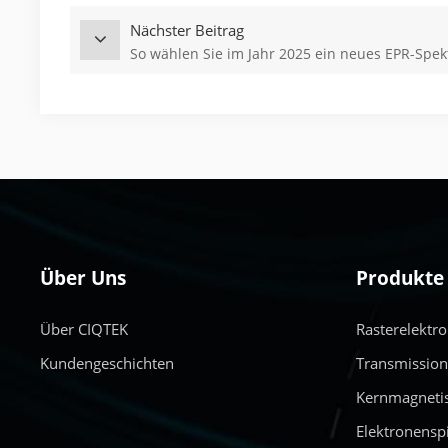
Nächster Beitrag
So wählen Sie im Jahr 2025 ein neues EPR-Spe
Über Uns
Produkte
Über CIQTEK
Rasterelektr
Kundengeschichten
Transmissio
Kernmagneti
Elektronensp