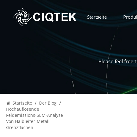
Startseite
Produ
Please feel free
Startseite
/
Der Blog
/
Hochauflösende
Feldemissions-SEM-Analyse
Von Halbleiter-Metall-
Grenzflächen