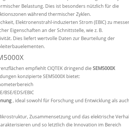
mischer Belastung. Dies ist besonders nützlich für die
aktionszonen während thermischer Zyklen.
chkeit, Elektronenstrahl-induzierten Strom (EBIC) zu messe
her Eigenschaften an der Schnittstelle, wie z. B.
tät. Dies liefert wertvolle Daten zur Beurteilung der
lbleiterbauelementen.
EM5000X
Grenzflächen empfiehlt CIQTEK dringend die
SEM5000X
dungen konzipierte SEM5000X bietet:
anometerbereich
 SE/BSE/EDS/EBIC
ienung
, ideal sowohl für Forschung und Entwicklung als auch
Mikrostruktur, Zusammensetzung und das elektrische Verha
arakterisieren und so letztlich die Innovation im Bereich