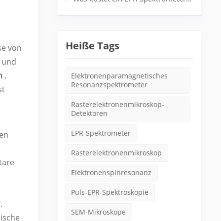
Heiße Tags
se von
e
und
ch
,
Elektronenparamagnetisches
Resonanzspektrometer
st
Rasterelektronenmikroskop-
Detektoren
EPR-Spektrometer
ten
Rasterelektronenmikroskop
tare
Elektronenspinresonanz
Puls-EPR-Spektroskopie
.
SEM-Mikroskope
mische