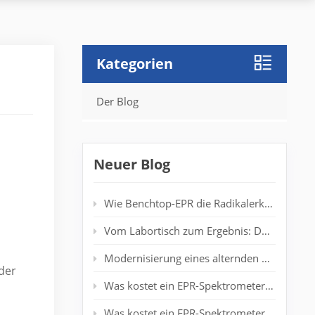
Kategorien
Der Blog
Neuer Blog
Wie Benchtop-EPR die Radikalerkennung in Polymerlaboren verbessert
Vom Labortisch zum Ergebnis: Desktop-EPR für die Echtzeit-Spinanalyse
Modernisierung eines alternden EPR-Spektrometers: Verlängerung der Systemlebensdauer ohne neuen Magneten
der
Was kostet ein EPR-Spektrometer der Einstiegsklasse wirklich?
Was kostet ein EPR-Spektrometer? Vollständiger Preisleitfaden für Forscher