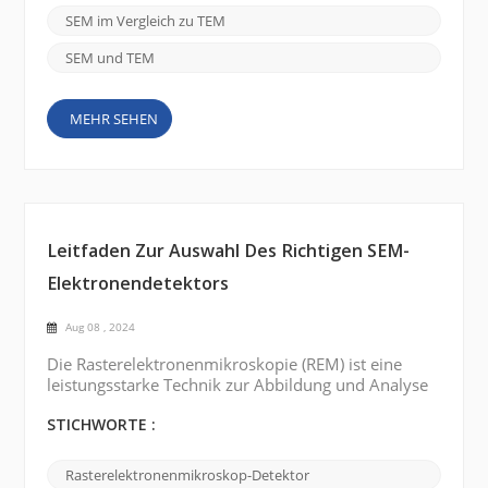
und ermöglichen es Forschern, die
SEM im Vergleich zu TEM
Zusammensetzung, Struktur und das Verhalten
einer ...
SEM und TEM
MEHR SEHEN
Leitfaden Zur Auswahl Des Richtigen SEM-
Elektronendetektors
Aug 08 , 2024
Die Rasterelektronenmikroskopie (REM) ist eine
leistungsstarke Technik zur Abbildung und Analyse
hochauflösender Materialien im Nanomaßstab.
Elektronendetektoren sind wichtige Komponenten
STICHWORTE :
des REM und sind für die Erfassung von Elektronen
und deren Umwandlung in elektrische Signale
Rasterelektronenmikroskop-Detektor