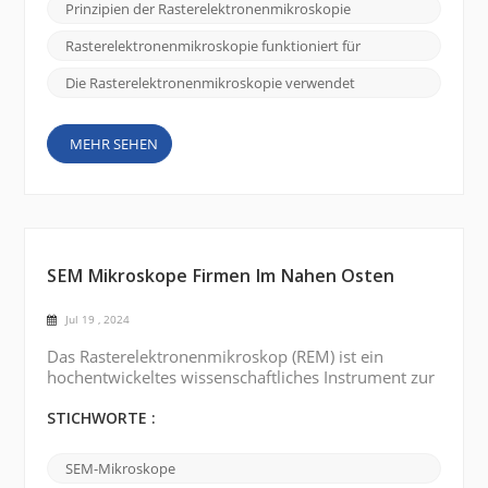
SEM funktioniert mithilfe einer Elektronenquelle,
Prinzipien der Rasterelektronenmikroskopie
üblicherweise einem erhitzten Wolframfaden oder
einer Feldemissionskanone, um einen
Rasterelektronenmikroskopie funktioniert für
Elektronenstrahl zu erzeu...
Die Rasterelektronenmikroskopie verwendet
MEHR SEHEN
SEM Mikroskope Firmen Im Nahen Osten
Jul 19 , 2024
Das Rasterelektronenmikroskop (REM) ist ein
hochentwickeltes wissenschaftliches Instrument zur
Abbildung und Analyse hochauflösender Proben.
Mehrere Länder im Nahen Osten verfügen über gut
STICHWORTE :
etablierte wissenschaftliche Forschungsinstitute und
Universitäten. Saudi-Arabien, die Vereinigten
SEM-Mikroskope
Arabischen Emirate (VAE), die Türkei, Ägypten und