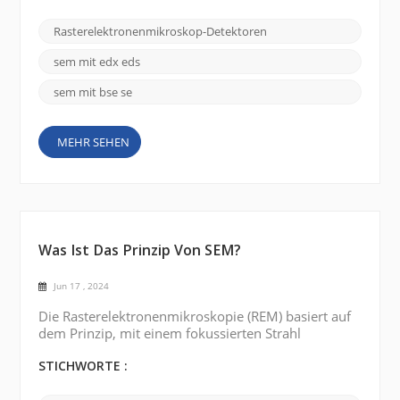
wurden verschiedene Arten von Detektoren
entwickelt, um mehr Informationen zu erhalten und
Rasterelektronenmikroskop-Detektoren
die Leistung des REM zu verbessern. Im Folgenden
sind einige gängige Arten von REM-Detektoren
sem mit edx eds
aufgeführt : Rückstreuelektronendetekto...
sem mit bse se
MEHR SEHEN
Was Ist Das Prinzip Von SEM?
Jun 17 , 2024
Die Rasterelektronenmikroskopie (REM) basiert auf
dem Prinzip, mit einem fokussierten Strahl
hochenergetischer Elektronen die Oberfläche einer
Probe zu untersuchen und ein hochauflösendes,
STICHWORTE :
detailliertes Bild zu erzeugen. Elektronenquelle: