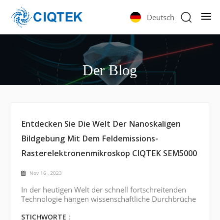
Deutsch
Der Blog
Entdecken Sie Die Welt Der Nanoskaligen
Bildgebung Mit Dem Feldemissions-
Rasterelektronenmikroskop CIQTEK SEM5000
Nov 16 , 2023
In der heutigen Welt der schnell fortschreitenden
Technologie hängen wissenschaftliche Durchbrüche
in hohem Maße von unserer Fähigkeit ab,
Materialien in kleinsten Maßstäben zu visualisieren
STICHWORTE :