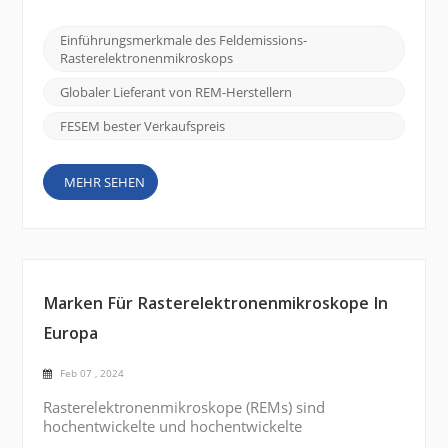
und zu verstehen. Ein solches Werkzeug von
erheblicher Bedeutung ist das Feldemissions-
Einführungsmerkmale des Feldemissions-
Rasterelektronenmikroskop (FE SEM), und das
Rasterelektronenmikroskops
CIQTEK SEM5000 zeichnet sich durch seine
überlegenen Bildgebungsfähigkeiten un...
Globaler Lieferant von REM-Herstellern
FESEM bester Verkaufspreis
MEHR SEHEN
Marken Für Rasterelektronenmikroskope In
Europa
Feb 07 , 2024
Rasterelektronenmikroskope (REMs) sind
hochentwickelte und hochentwickelte
wissenschaftliche Instrumente, die eine