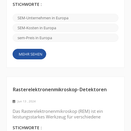
hochauflösende Bildgebung und Analyse von
STICHWORTE :
Proben im Nanomaßstab ermöglichen. In Europa
gibt es mehrere renommierte Marken von
SEM-Unternehmen in Europa
Rasterelektronenmikroskopen , die hochmoderne
REMs anbieten. Hier sind einige bemerkenswerte
SEM-Kosten in Europa
Marken: FEI Company (Thermo Fisher Scientific):
FEI Company ist ...
sem-Preis in Europa
MEHR SEHEN
Rasterelektronenmikroskop-Detektoren
Jun 13 , 2024
Das Rasterelektronenmikroskop (REM) ist ein
leistungsstarkes Werkzeug für verschiedene
Anwendungen in den Materialwissenschaften,
Biowissenschaften und anderen Bereichen. Es
STICHWORTE :