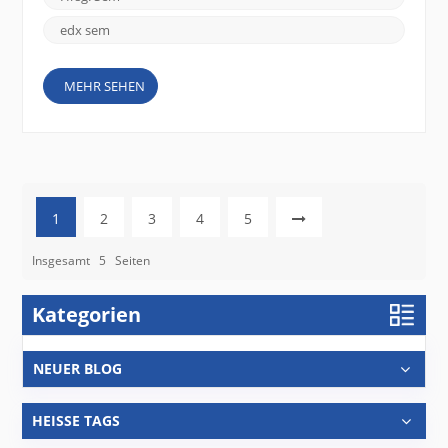
erzeugt werden, werden erkannt un...
edx sem
MEHR SEHEN
1
2
3
4
5
Insgesamt
5
Seiten
Kategorien
NEUER BLOG
HEISSE TAGS