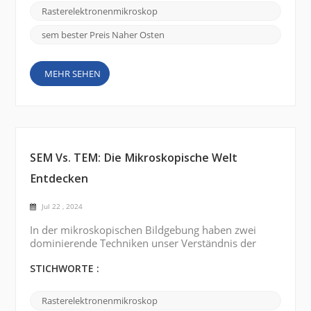
der Irak investieren stark in wissenschaftliche
Rasterelektronenmikroskop
Forschung und ...
sem bester Preis Naher Osten
MEHR SEHEN
SEM Vs. TEM: Die Mikroskopische Welt
Entdecken
Jul 22 , 2024
In der mikroskopischen Bildgebung haben zwei
dominierende Techniken unser Verständnis der
Komplexität der Nanowelt revolutioniert:
Rasterelektronenmikroskopie (REM) und
STICHWORTE :
Transmissionselektronenmikroskopie (TEM) . Diese
leistungsstarken Werkzeuge haben einer Vielzahl
Rasterelektronenmikroskop
wissenschaftlicher Disziplinen neue Wege eröffnet