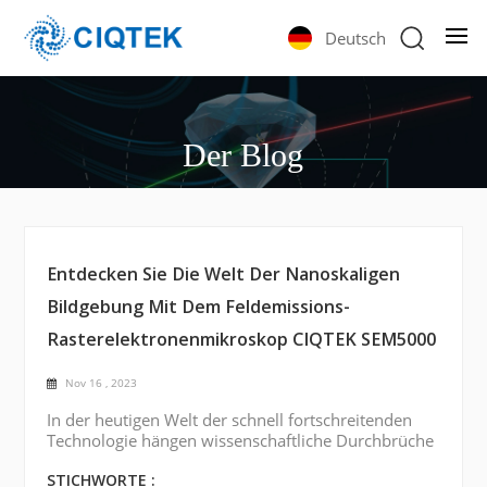
Deutsch
Der Blog
Entdecken Sie Die Welt Der Nanoskaligen
Bildgebung Mit Dem Feldemissions-
Rasterelektronenmikroskop CIQTEK SEM5000
Nov 16 , 2023
In der heutigen Welt der schnell fortschreitenden
Technologie hängen wissenschaftliche Durchbrüche
in hohem Maße von unserer Fähigkeit ab,
Materialien in kleinsten Maßstäben zu visualisieren
STICHWORTE :