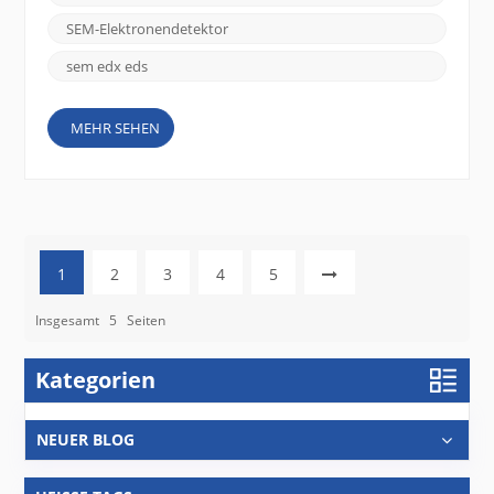
verantwortlich. Um genaue und zuverlässige
Ergebnisse zu erzielen, ist die Wahl des richtigen
SEM-Elektronendetektor
Elektronendetektors von ...
sem edx eds
MEHR SEHEN
1
2
3
4
5
Insgesamt
5
Seiten
Kategorien
NEUER BLOG