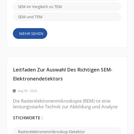
wissenschaftlicher Disziplinen neue Wege eröffnet
und ermöglichen es Forschern, die
SEM im Vergleich zu TEM
Zusammensetzung, Struktur und das Verhalten
einer ...
SEM und TEM
MEHR SEHEN
Leitfaden Zur Auswahl Des Richtigen SEM-
Elektronendetektors
Aug 08 , 2024
Die Rasterelektronenmikroskopie (REM) ist eine
leistungsstarke Technik zur Abbildung und Analyse
hochauflösender Materialien im Nanomaßstab.
Elektronendetektoren sind wichtige Komponenten
STICHWORTE :
des REM und sind für die Erfassung von Elektronen
und deren Umwandlung in elektrische Signale
Rasterelektronenmikroskop-Detektor