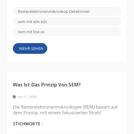
wurden verschiedene Arten von Detektoren
entwickelt, um mehr Informationen zu erhalten und
Rasterelektronenmikroskop-Detektoren
die Leistung des REM zu verbessern. Im Folgenden
sind einige gängige Arten von REM-Detektoren
sem mit edx eds
aufgeführt : Rückstreuelektronendetekto...
sem mit bse se
MEHR SEHEN
Was Ist Das Prinzip Von SEM?
Jun 17 , 2024
Die Rasterelektronenmikroskopie (REM) basiert auf
dem Prinzip, mit einem fokussierten Strahl
hochenergetischer Elektronen die Oberfläche einer
Probe zu untersuchen und ein hochauflösendes,
STICHWORTE :
detailliertes Bild zu erzeugen. Elektronenquelle: