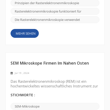
SEM funktioniert mithilfe einer Elektronenquelle,
Prinzipien der Rasterelektronenmikroskopie
üblicherweise einem erhitzten Wolframfaden oder
einer Feldemissionskanone, um einen
Rasterelektronenmikroskopie funktioniert für
Elektronenstrahl zu erzeu...
Die Rasterelektronenmikroskopie verwendet
MEHR SEHEN
SEM Mikroskope Firmen Im Nahen Osten
Jul 19 , 2024
Das Rasterelektronenmikroskop (REM) ist ein
hochentwickeltes wissenschaftliches Instrument zur
Abbildung und Analyse hochauflösender Proben.
Mehrere Länder im Nahen Osten verfügen über gut
STICHWORTE :
etablierte wissenschaftliche Forschungsinstitute und
Universitäten. Saudi-Arabien, die Vereinigten
SEM-Mikroskope
Arabischen Emirate (VAE), die Türkei, Ägypten und