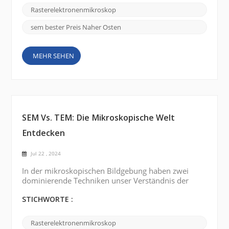
der Irak investieren stark in wissenschaftliche
Rasterelektronenmikroskop
Forschung und ...
sem bester Preis Naher Osten
MEHR SEHEN
SEM Vs. TEM: Die Mikroskopische Welt
Entdecken
Jul 22 , 2024
In der mikroskopischen Bildgebung haben zwei
dominierende Techniken unser Verständnis der
Komplexität der Nanowelt revolutioniert:
Rasterelektronenmikroskopie (REM) und
STICHWORTE :
Transmissionselektronenmikroskopie (TEM) . Diese
leistungsstarken Werkzeuge haben einer Vielzahl
Rasterelektronenmikroskop