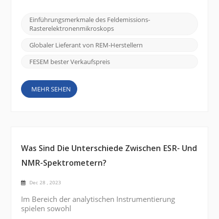
und zu verstehen. Ein solches Werkzeug von
erheblicher Bedeutung ist das Feldemissions-
Einführungsmerkmale des Feldemissions-
Rasterelektronenmikroskop (FE SEM), und das
Rasterelektronenmikroskops
CIQTEK SEM5000 zeichnet sich durch seine
überlegenen Bildgebungsfähigkeiten un...
Globaler Lieferant von REM-Herstellern
FESEM bester Verkaufspreis
MEHR SEHEN
Was Sind Die Unterschiede Zwischen ESR- Und
NMR-Spektrometern?
Dec 28 , 2023
Im Bereich der analytischen Instrumentierung
spielen sowohl
Elektronenspinresonanzspektrometer (ESR) als auch