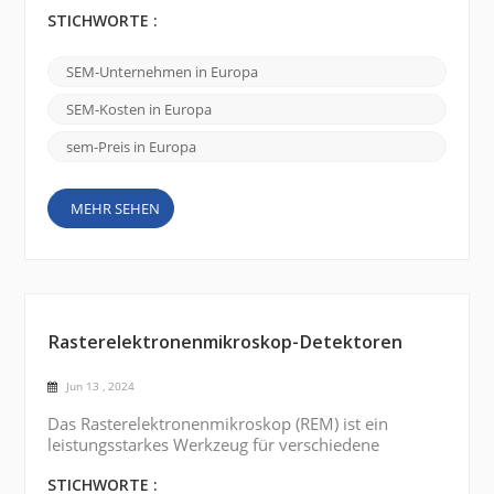
wissenschaftliche Instrumente, die eine
hochauflösende Bildgebung und Analyse von
STICHWORTE :
Proben im Nanomaßstab ermöglichen. In Europa
gibt es mehrere renommierte Marken von
SEM-Unternehmen in Europa
Rasterelektronenmikroskopen , die hochmoderne
REMs anbieten. Hier sind einige bemerkenswerte
SEM-Kosten in Europa
Marken: FEI Company (Thermo Fisher Scientific):
FEI Company ist ...
sem-Preis in Europa
MEHR SEHEN
Rasterelektronenmikroskop-Detektoren
Jun 13 , 2024
Das Rasterelektronenmikroskop (REM) ist ein
leistungsstarkes Werkzeug für verschiedene
Anwendungen in den Materialwissenschaften,
Biowissenschaften und anderen Bereichen. Es
STICHWORTE :