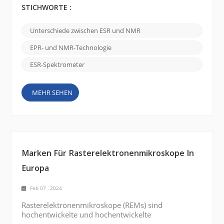
Kernspinresonanzspektrometer (NMR) eine wichtige
STICHWORTE :
Rolle. Obwohl sie ähnliche Prinzipien verwenden,
gibt es erhebliche Unterschiede zwischen den
Unterschiede zwischen ESR und NMR
beiden Techniken. ESR-Spektrometer:
Elektronenspinresonanzspektrometer (ESR) werden
EPR- und NMR-Technologie
eingesetzt, um das Verhalten ungepaarter
Elektronen innerhalb...
ESR-Spektrometer
MEHR SEHEN
Marken Für Rasterelektronenmikroskope In
Europa
Feb 07 , 2024
Rasterelektronenmikroskope (REMs) sind
hochentwickelte und hochentwickelte