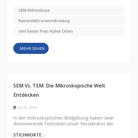
etablierte wissenschaftliche Forschungsinstitute und
Universitäten. Saudi-Arabien, die Vereinigten
SEM-Mikroskope
Arabischen Emirate (VAE), die Türkei, Ägypten und
der Irak investieren stark in wissenschaftliche
Rasterelektronenmikroskop
Forschung und ...
sem bester Preis Naher Osten
MEHR SEHEN
SEM Vs. TEM: Die Mikroskopische Welt
Entdecken
Jul 22 , 2024
In der mikroskopischen Bildgebung haben zwei
dominierende Techniken unser Verständnis der
Komplexität der Nanowelt revolutioniert:
Rasterelektronenmikroskopie (REM) und
STICHWORTE :