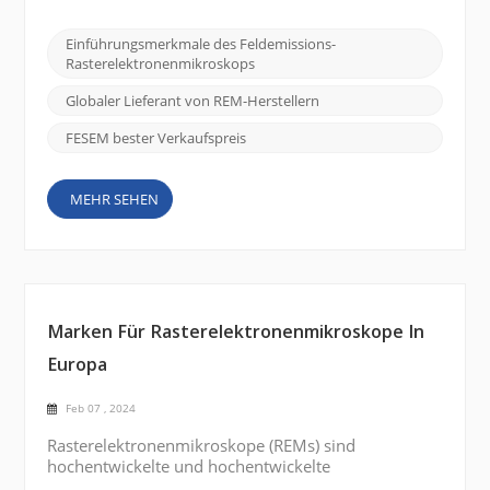
und zu verstehen. Ein solches Werkzeug von
erheblicher Bedeutung ist das Feldemissions-
Einführungsmerkmale des Feldemissions-
Rasterelektronenmikroskop (FE SEM), und das
Rasterelektronenmikroskops
CIQTEK SEM5000 zeichnet sich durch seine
überlegenen Bildgebungsfähigkeiten un...
Globaler Lieferant von REM-Herstellern
FESEM bester Verkaufspreis
MEHR SEHEN
Marken Für Rasterelektronenmikroskope In
Europa
Feb 07 , 2024
Rasterelektronenmikroskope (REMs) sind
hochentwickelte und hochentwickelte
wissenschaftliche Instrumente, die eine