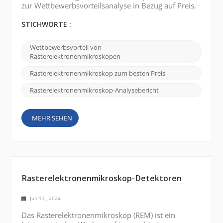
zur Wettbewerbsvorteilsanalyse in Bezug auf Preis,
Qualität und Service: Bestpreis: CIQTEK SEM ist im
Vergleich zu anderen ähnlichen Produkten auf dem
STICHWORTE :
Markt konkurrenzfähig. Das Unternehmen bietet
eine Reihe verschiedener Modelle und
Wettbewerbsvorteil von
Spezifikationen an, um den Bedürfnissen
Rasterelektronenmikroskopen
verschiedener Kunden gerecht zu werden. Durch
das Angebot erschwinglicher ...
Rasterelektronenmikroskop zum besten Preis
Rasterelektronenmikroskop-Analysebericht
MEHR SEHEN
Rasterelektronenmikroskop-Detektoren
Jun 13 , 2024
Das Rasterelektronenmikroskop (REM) ist ein