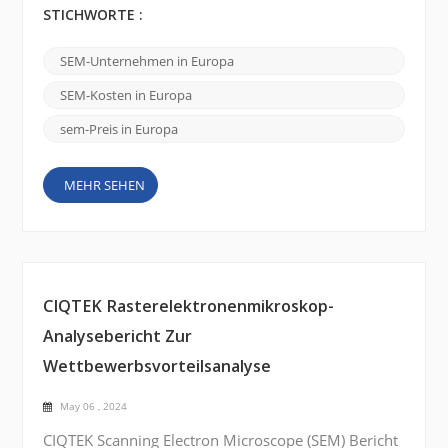
hochauflösende Bildgebung und Analyse von
STICHWORTE :
Proben im Nanomaßstab ermöglichen. In Europa
gibt es mehrere renommierte Marken von
SEM-Unternehmen in Europa
Rasterelektronenmikroskopen , die hochmoderne
REMs anbieten. Hier sind einige bemerkenswerte
SEM-Kosten in Europa
Marken: FEI Company (Thermo Fisher Scientific):
FEI Company ist ...
sem-Preis in Europa
MEHR SEHEN
CIQTEK Rasterelektronenmikroskop-
Analysebericht Zur
Wettbewerbsvorteilsanalyse
May 06 , 2024
CIQTEK Scanning Electron Microscope (SEM) Bericht