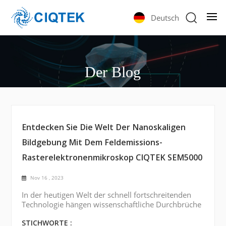
Deutsch
Der Blog
Entdecken Sie Die Welt Der Nanoskaligen
Bildgebung Mit Dem Feldemissions-
Rasterelektronenmikroskop CIQTEK SEM5000
Nov 16 , 2023
In der heutigen Welt der schnell fortschreitenden
Technologie hängen wissenschaftliche Durchbrüche
in hohem Maße von unserer Fähigkeit ab,
Materialien in kleinsten Maßstäben zu visualisieren
STICHWORTE :