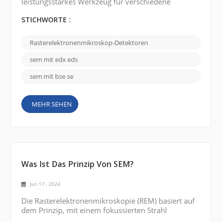
leistungsstarkes Werkzeug für verschiedene
Anwendungen in den Materialwissenschaften,
Biowissenschaften und anderen Bereichen. Es
STICHWORTE :
wurden verschiedene Arten von Detektoren
entwickelt, um mehr Informationen zu erhalten und
Rasterelektronenmikroskop-Detektoren
die Leistung des REM zu verbessern. Im Folgenden
sind einige gängige Arten von REM-Detektoren
sem mit edx eds
aufgeführt : Rückstreuelektronendetekto...
sem mit bse se
MEHR SEHEN
Was Ist Das Prinzip Von SEM?
Jun 17 , 2024
Die Rasterelektronenmikroskopie (REM) basiert auf
dem Prinzip, mit einem fokussierten Strahl
hochenergetischer Elektronen die Oberfläche einer