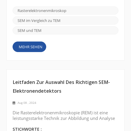
Transmissionselektronenmikroskopie (TEM) . Diese
leistungsstarken Werkzeuge haben einer Vielzahl
Rasterelektronenmikroskop
wissenschaftlicher Disziplinen neue Wege eröffnet
und ermöglichen es Forschern, die
SEM im Vergleich zu TEM
Zusammensetzung, Struktur und das Verhalten
einer ...
SEM und TEM
MEHR SEHEN
Leitfaden Zur Auswahl Des Richtigen SEM-
Elektronendetektors
Aug 08 , 2024
Die Rasterelektronenmikroskopie (REM) ist eine
leistungsstarke Technik zur Abbildung und Analyse
hochauflösender Materialien im Nanomaßstab.
Elektronendetektoren sind wichtige Komponenten
STICHWORTE :