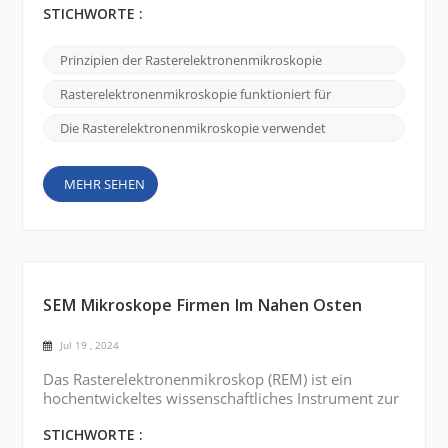
Probe zu untersuchen und ein hochauflösendes,
STICHWORTE :
detailliertes Bild zu erzeugen. Elektronenquelle:
SEM funktioniert mithilfe einer Elektronenquelle,
Prinzipien der Rasterelektronenmikroskopie
üblicherweise einem erhitzten Wolframfaden oder
einer Feldemissionskanone, um einen
Rasterelektronenmikroskopie funktioniert für
Elektronenstrahl zu erzeu...
Die Rasterelektronenmikroskopie verwendet
MEHR SEHEN
SEM Mikroskope Firmen Im Nahen Osten
Jul 19 , 2024
Das Rasterelektronenmikroskop (REM) ist ein
hochentwickeltes wissenschaftliches Instrument zur
Abbildung und Analyse hochauflösender Proben.
Mehrere Länder im Nahen Osten verfügen über gut
STICHWORTE :